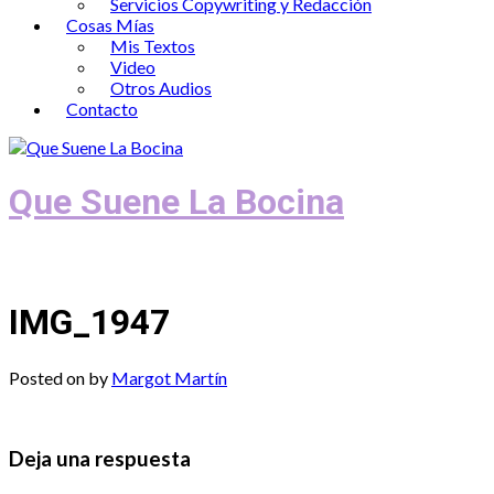
Servicios Copywriting y Redacción
Cosas Mías
Mis Textos
Video
Otros Audios
Contacto
Que Suene La Bocina
Podcast, Redacción y Copywriting by El
IMG_1947
Posted on
by
Margot Martín
Deja una respuesta