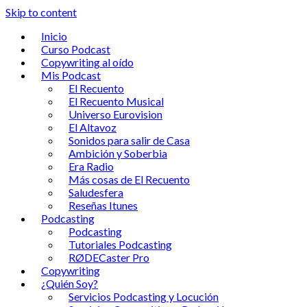
Skip to content
Inicio
Curso Podcast
Copywriting al oído
Mis Podcast
El Recuento
El Recuento Musical
Universo Eurovision
El Altavoz
Sonidos para salir de Casa
Ambición y Soberbia
Era Radio
Más cosas de El Recuento
Saludesfera
Reseñas Itunes
Podcasting
Podcasting
Tutoriales Podcasting
RØDECaster Pro
Copywriting
¿Quién Soy?
Servicios Podcasting y Locución