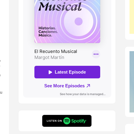
o
s
n
ou