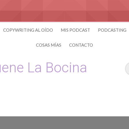
COPYWRITING AL OÍDO
MIS PODCAST
PODCASTING
COSAS MÍAS
CONTACTO
ene La Bocina
 y Copywriting by El Recuento