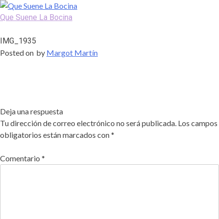
Skip
to
Que Suene La Bocina
content
Podcast, Redacción y Copywriting by El Recuento
IMG_1935
Posted on
by
Margot Martín
Deja una respuesta
Tu dirección de correo electrónico no será publicada.
Los campos
obligatorios están marcados con
*
Comentario
*