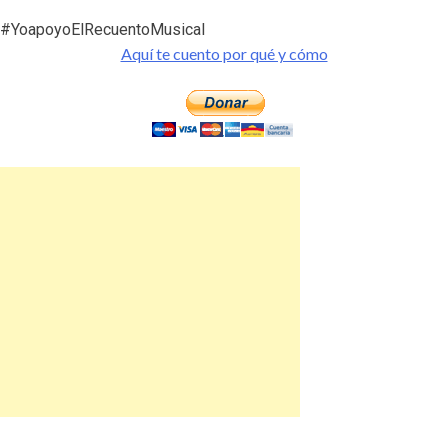
#YoapoyoElRecuentoMusical
Aquí te cuento por qué y cómo