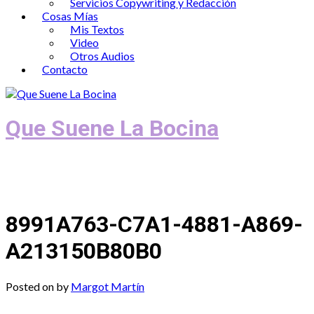
Servicios Copywriting y Redacción
Cosas Mías
Mis Textos
Video
Otros Audios
Contacto
Que Suene La Bocina
Podcast, Redacción y Copywriting by El
Recuento
8991A763-C7A1-4881-A869-
A213150B80B0
Posted on
by
Margot Martín