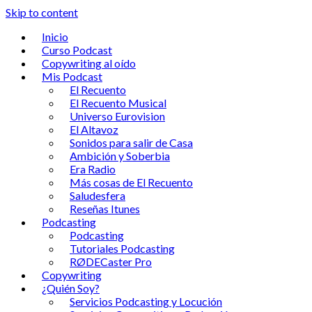
Skip to content
Inicio
Curso Podcast
Copywriting al oído
Mis Podcast
El Recuento
El Recuento Musical
Universo Eurovision
El Altavoz
Sonidos para salir de Casa
Ambición y Soberbia
Era Radio
Más cosas de El Recuento
Saludesfera
Reseñas Itunes
Podcasting
Podcasting
Tutoriales Podcasting
RØDECaster Pro
Copywriting
¿Quién Soy?
Servicios Podcasting y Locución