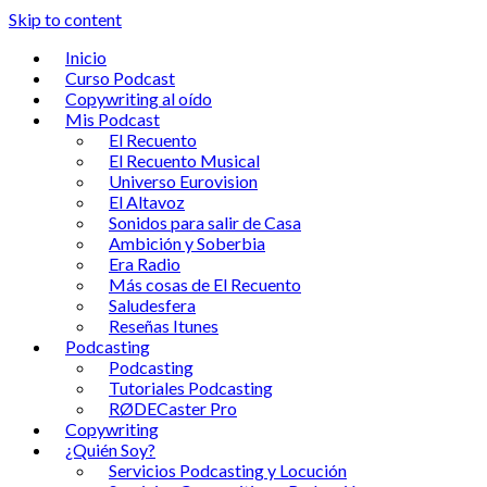
Skip to content
Inicio
Curso Podcast
Copywriting al oído
Mis Podcast
El Recuento
El Recuento Musical
Universo Eurovision
El Altavoz
Sonidos para salir de Casa
Ambición y Soberbia
Era Radio
Más cosas de El Recuento
Saludesfera
Reseñas Itunes
Podcasting
Podcasting
Tutoriales Podcasting
RØDECaster Pro
Copywriting
¿Quién Soy?
Servicios Podcasting y Locución