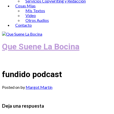
Servicios Copywriting y Redacción
Cosas Mías
Mis Textos
Video
Otros Audios
Contacto
Que Suene La Bocina
Podcast, Redacción y Copywriting by El
fundido podcast
Posted on
by
Margot Martín
Deja una respuesta