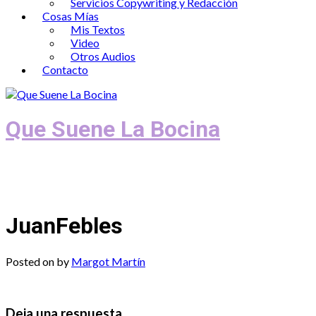
Servicios Copywriting y Redacción
Cosas Mías
Mis Textos
Video
Otros Audios
Contacto
Que Suene La Bocina
Podcast, Redacción y Copywriting by El
Recuento
JuanFebles
Posted on
by
Margot Martín
Deja una respuesta