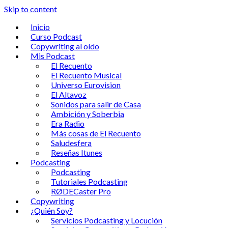
Skip to content
Inicio
Curso Podcast
Copywriting al oído
Mis Podcast
El Recuento
El Recuento Musical
Universo Eurovision
El Altavoz
Sonidos para salir de Casa
Ambición y Soberbia
Era Radio
Más cosas de El Recuento
Saludesfera
Reseñas Itunes
Podcasting
Podcasting
Tutoriales Podcasting
RØDECaster Pro
Copywriting
¿Quién Soy?
Servicios Podcasting y Locución