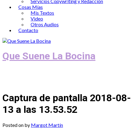
Servicios Copywriting y Redacción
Cosas Mías
Mis Textos
Video
Otros Audios
Contacto
Que Suene La Bocina
Podcast, Redacción y Copywriting by El
Recuento
Captura de pantalla 2018-08-
13 a las 13.53.52
Posted on
by
Margot Martín