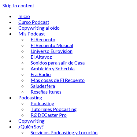
Skip to content
Inicio
Curso Podcast
Copywriting al oído
Mis Podcast
El Recuento
El Recuento Musical
Universo Eurovision
El Altavoz
Sonidos para salir de Casa
Ambición y Soberbia
Era Radio
Más cosas de El Recuento
Saludesfera
Reseñas Itunes
Podcasting
Podcasting
Tutoriales Podcasting
RØDECaster Pro
Copywriting
¿Quién Soy?
Servicios Podcasting y Locución