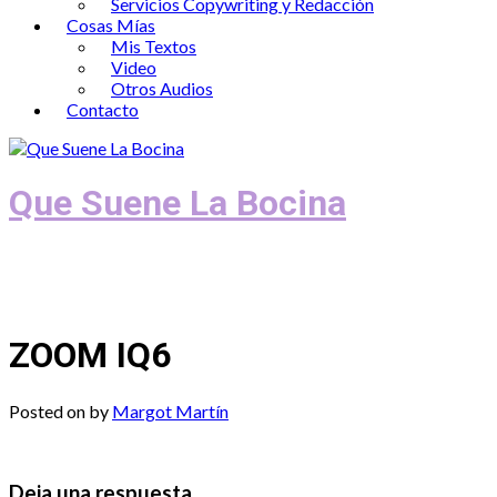
Servicios Copywriting y Redacción
Cosas Mías
Mis Textos
Video
Otros Audios
Contacto
Que Suene La Bocina
Podcast, Redacción y Copywriting by El
Recuento
ZOOM IQ6
Posted on
by
Margot Martín
Deja una respuesta