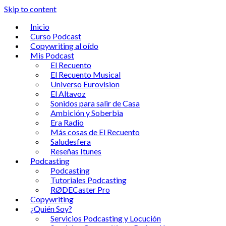
Skip to content
Inicio
Curso Podcast
Copywriting al oído
Mis Podcast
El Recuento
El Recuento Musical
Universo Eurovision
El Altavoz
Sonidos para salir de Casa
Ambición y Soberbia
Era Radio
Más cosas de El Recuento
Saludesfera
Reseñas Itunes
Podcasting
Podcasting
Tutoriales Podcasting
RØDECaster Pro
Copywriting
¿Quién Soy?
Servicios Podcasting y Locución