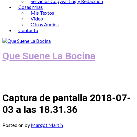
Servicios Copywriting y Redacción
Cosas Mías
Mis Textos
Video
Otros Audios
Contacto
Que Suene La Bocina
Podcast, Redacción y Copywriting by El
Recuento
Captura de pantalla 2018-07-
03 a las 18.31.36
Posted on
by
Margot Martín