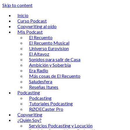
Skip to content
Inicio
Curso Podcast
Copywriting al oído
Mis Podcast
El Recuento
El Recuento Musical
Universo Eurovision
El Altavoz
Sonidos para salir de Casa
Ambición y Soberbia
Era Radio
Más cosas de El Recuento
Saludesfera
Reseñas Itunes
Podcasting
Podcasting
Tutoriales Podcasting
RØDECaster Pro
Copywriting
¿Quién Soy?
Servicios Podcasting y Locución