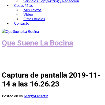
Servicios Copywriting y Redacción
Cosas Mías
Mis Textos
Video
Otros Audios
Contacto
Que Suene La Bocina
Podcast, Redacción y Copywriting by El
Recuento
Captura de pantalla 2019-11-
14 a las 16.26.23
Posted on
by
Margot Martín