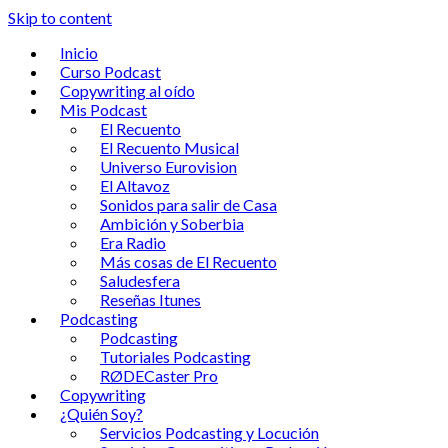
Skip to content
Inicio
Curso Podcast
Copywriting al oído
Mis Podcast
El Recuento
El Recuento Musical
Universo Eurovision
El Altavoz
Sonidos para salir de Casa
Ambición y Soberbia
Era Radio
Más cosas de El Recuento
Saludesfera
Reseñas Itunes
Podcasting
Podcasting
Tutoriales Podcasting
RØDECaster Pro
Copywriting
¿Quién Soy?
Servicios Podcasting y Locución