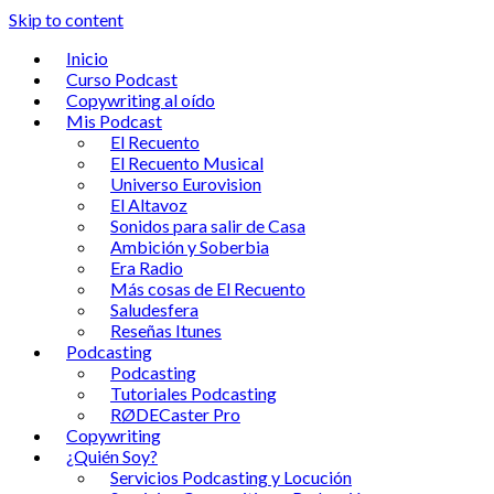
Skip to content
Inicio
Curso Podcast
Copywriting al oído
Mis Podcast
El Recuento
El Recuento Musical
Universo Eurovision
El Altavoz
Sonidos para salir de Casa
Ambición y Soberbia
Era Radio
Más cosas de El Recuento
Saludesfera
Reseñas Itunes
Podcasting
Podcasting
Tutoriales Podcasting
RØDECaster Pro
Copywriting
¿Quién Soy?
Servicios Podcasting y Locución