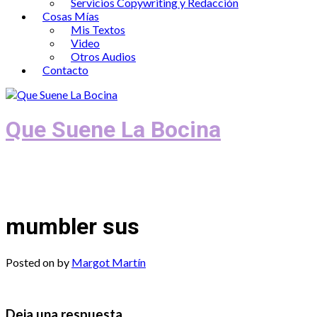
Servicios Copywriting y Redacción
Cosas Mías
Mis Textos
Video
Otros Audios
Contacto
Que Suene La Bocina
Podcast, Redacción y Copywriting by El
Recuento
mumbler sus
Posted on
by
Margot Martín
Deja una respuesta