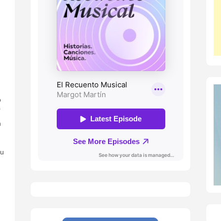
o
s
n
ou