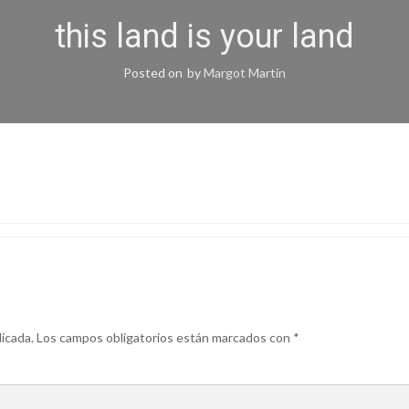
this land is your land
Posted on
by
Margot Martín
icada.
Los campos obligatorios están marcados con
*