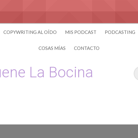
COPYWRITING AL OÍDO
MIS PODCAST
PODCASTING
COSAS MÍAS
CONTACTO
ene La Bocina
 y Copywriting by El Recuento