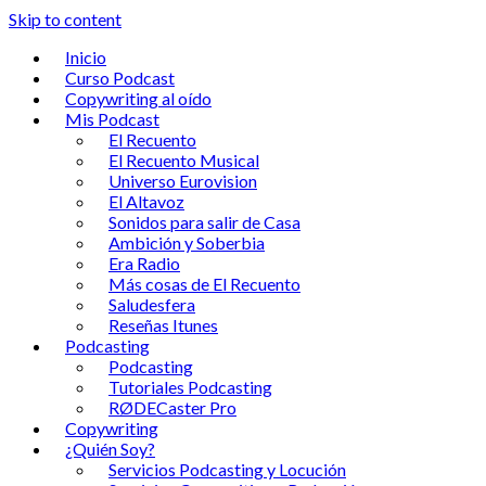
Skip to content
Inicio
Curso Podcast
Copywriting al oído
Mis Podcast
El Recuento
El Recuento Musical
Universo Eurovision
El Altavoz
Sonidos para salir de Casa
Ambición y Soberbia
Era Radio
Más cosas de El Recuento
Saludesfera
Reseñas Itunes
Podcasting
Podcasting
Tutoriales Podcasting
RØDECaster Pro
Copywriting
¿Quién Soy?
Servicios Podcasting y Locución