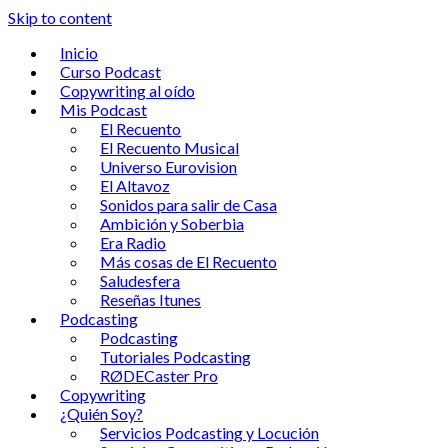
Skip to content
Inicio
Curso Podcast
Copywriting al oído
Mis Podcast
El Recuento
El Recuento Musical
Universo Eurovision
El Altavoz
Sonidos para salir de Casa
Ambición y Soberbia
Era Radio
Más cosas de El Recuento
Saludesfera
Reseñas Itunes
Podcasting
Podcasting
Tutoriales Podcasting
RØDECaster Pro
Copywriting
¿Quién Soy?
Servicios Podcasting y Locución