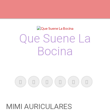
Skip
to
content
Que Suene La
Bocina
Podcast, Redacción y Copywriting by El Recuento
MIMI AURICULARES