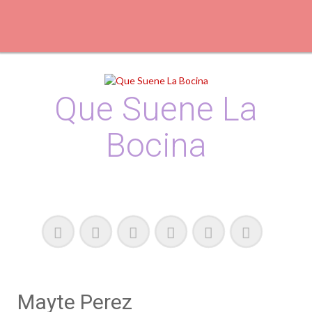
Skip
to
content
Que Suene La
Bocina
Podcast, Redacción y Copywriting by El Recuento
Mayte Perez