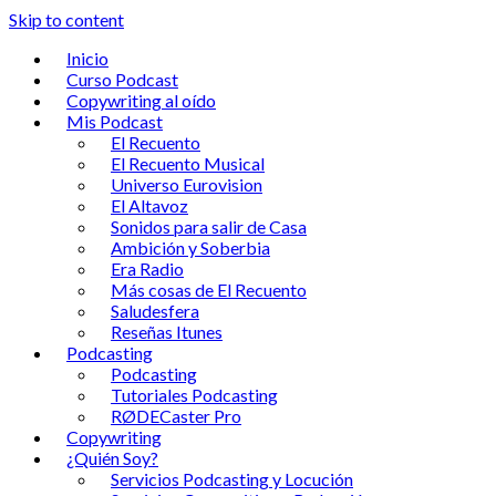
Skip to content
Inicio
Curso Podcast
Copywriting al oído
Mis Podcast
El Recuento
El Recuento Musical
Universo Eurovision
El Altavoz
Sonidos para salir de Casa
Ambición y Soberbia
Era Radio
Más cosas de El Recuento
Saludesfera
Reseñas Itunes
Podcasting
Podcasting
Tutoriales Podcasting
RØDECaster Pro
Copywriting
¿Quién Soy?
Servicios Podcasting y Locución