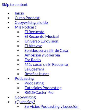
Skip to content
Inicio
Curso Podcast
Copywriting al oído
Mis Podcast
El Recuento
El Recuento Musical
Universo Eurovision
El Altavoz
Sonidos para salir de Casa
Ambición y Soberbia
Era Radio
Más cosas de El Recuento
Saludesfera
Reseñas Itunes
Podcasting
Podcasting
Tutoriales Podcasting
RØDECaster Pro
Copywriting
¿Quién Soy?
Servicios Podcasting y Locución