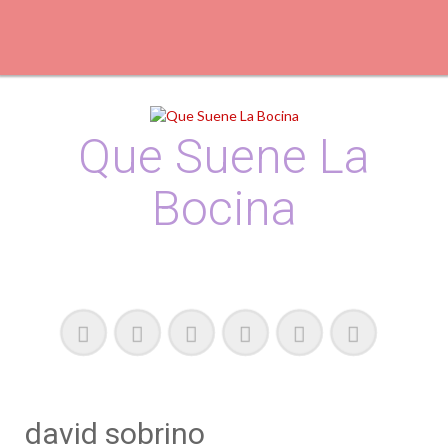
Skip
to
content
Que Suene La
Bocina
Podcast, Redacción y Copywriting by El Recuento
david sobrino