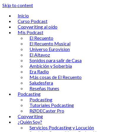
Skip to content
Inicio
Curso Podcast
Copywriting al oído
Mis Podcast
El Recuento
El Recuento Musical
Universo Eurovision
El Altavoz
Sonidos para salir de Casa
Ambición y Soberbia
Era Radio
Más cosas de El Recuento
Saludesfera
Reseñas Itunes
Podcasting
Podcasting
Tutoriales Podcasting
RØDECaster Pro
Copywriting
¿Quién Soy?
Servicios Podcasting y Locución