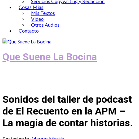
Servicios Copywriting y Redacción
Cosas Mías
Mis Textos
Video
Otros Audios
Contacto
Que Suene La Bocina
Podcast, Redacción y Copywriting by El
Recuento
Sonidos del taller de podcast
de El Recuento en la APM –
La magia de contar historias.
Posted on
by
Margot Martín