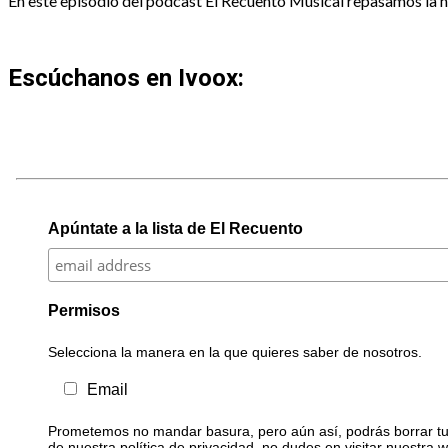
En este episodio del podcast El Recuento Musical repasamos la his
Escúchanos en Ivoox:
Apúntate a la lista de El Recuento
Permisos
Selecciona la manera en la que quieres saber de nosotros.
Email
Prometemos no mandar basura, pero aún así, podrás borrar tu 
de nuestra política de privacidad, no dudes en visitar nuestra 