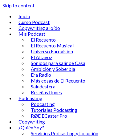
Skip to content
Inicio
Curso Podcast
Copywriting al oído
Mis Podcast
El Recuento
El Recuento Musical
Universo Eurovision
El Altavoz
Sonidos para salir de Casa
Ambición y Soberbia
Era Radio
Más cosas de El Recuento
Saludesfera
Reseñas Itunes
Podcasting
Podcasting
Tutoriales Podcasting
RØDECaster Pro
Copywriting
¿Quién Soy?
Servicios Podcasting y Locución