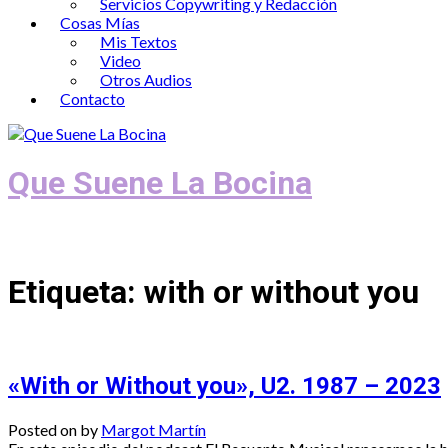
Servicios Copywriting y Redacción
Cosas Mías
Mis Textos
Video
Otros Audios
Contacto
Que Suene La Bocina
Podcast, Redacción y Copywriting by El
Etiqueta:
with or without you
«With or Without you», U2. 1987 – 2023
Posted on
by
Margot Martín