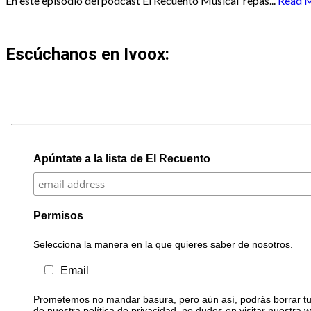
En este episodio del podcast El Recuento Musical repas...
Read 
Escúchanos en Ivoox:
Apúntate a la lista de El Recuento
Permisos
Selecciona la manera en la que quieres saber de nosotros.
Email
Prometemos no mandar basura, pero aún así, podrás borrar tu 
de nuestra política de privacidad, no dudes en visitar nuestra 