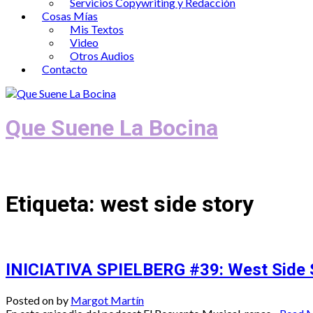
Servicios Copywriting y Redacción
Cosas Mías
Mis Textos
Video
Otros Audios
Contacto
Que Suene La Bocina
Podcast, Redacción y Copywriting by El
Etiqueta:
west side story
INICIATIVA SPIELBERG #39: West Side 
Posted on
by
Margot Martín