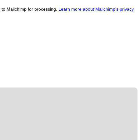
d to Mailchimp for processing.
Learn more about Mailchimp's privacy