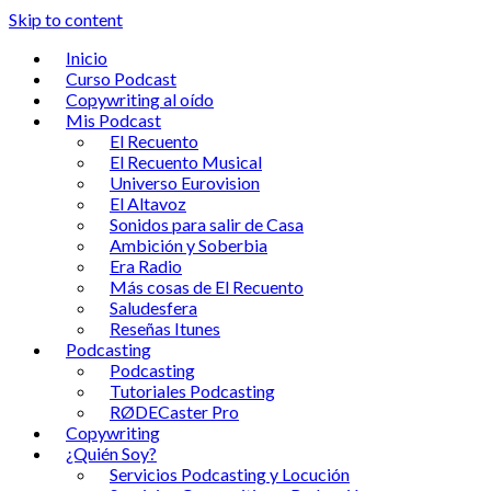
Skip to content
Inicio
Curso Podcast
Copywriting al oído
Mis Podcast
El Recuento
El Recuento Musical
Universo Eurovision
El Altavoz
Sonidos para salir de Casa
Ambición y Soberbia
Era Radio
Más cosas de El Recuento
Saludesfera
Reseñas Itunes
Podcasting
Podcasting
Tutoriales Podcasting
RØDECaster Pro
Copywriting
¿Quién Soy?
Servicios Podcasting y Locución