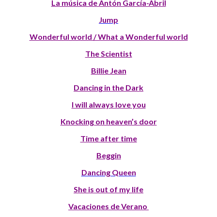
La música de Antón García-Abril
Jump
Wonderful world / What a Wonderful world
The Scientist
Billie Jean
Dancing in the Dark
I will always love you
Knocking on heaven’s door
Time after time
Beggin
Dancing Queen
She is out of my life
Vacaciones de Verano