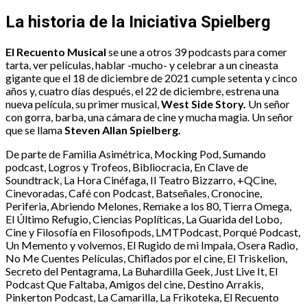
La historia de la Iniciativa Spielberg
El Recuento Musical
se une a otros 39 podcasts para comer
tarta, ver películas, hablar -mucho- y celebrar a un cineasta
gigante que el 18 de diciembre de 2021 cumple setenta y cinco
años y, cuatro días después, el 22 de diciembre, estrena una
nueva película, su primer musical,
West Side Story.
Un señor
con gorra, barba, una cámara de cine y mucha magia. Un señor
que se llama
Steven Allan Spielberg.
De parte de Familia Asimétrica, Mocking Pod, Sumando
podcast, Logros y Trofeos, Bibliocracia, En Clave de
Soundtrack, La Hora Cinéfaga, Il Teatro Bizzarro, +QCine,
Cinevoradas, Café con Podcast, Batseñales, Cronocine,
Periferia, Abriendo Melones, Remake a los 80, Tierra Omega,
El Último Refugio, Ciencias Poplíticas, La Guarida del Lobo,
Cine y Filosofía en Filosofipods, LMTPodcast, Porqué Podcast,
Un Memento y volvemos, El Rugido de mi Impala, Osera Radio,
No Me Cuentes Películas, Chiflados por el cine, El Triskelion,
Secreto del Pentagrama, La Buhardilla Geek, Just Live It, El
Podcast Que Faltaba, Amigos del cine, Destino Arrakis,
Pinkerton Podcast, La Camarilla, La Frikoteka, El Recuento