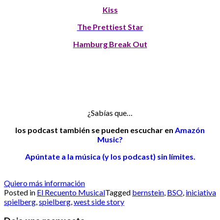
Kiss
The Prettiest Star
Hamburg Break Out
¿Sabías que…
los podcast también se pueden escuchar en
Amazón
Music?
Apúntate a la música (y los podcast) sin límites.
Quiero más información
Posted in
El Recuento Musical
Tagged
bernstein
,
BSO
,
iniciativa
spielberg
,
spielberg
,
west side story