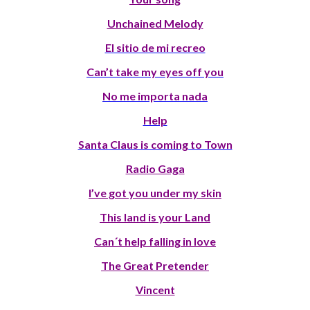
Unchained Melody
El sitio de mi recreo
Can’t take my eyes off you
No me importa nada
Help
Santa Claus is coming to Town
Radio Gaga
I’ve got you under my skin
This land is your Land
Can´t help falling in love
The Great Pretender
Vincent