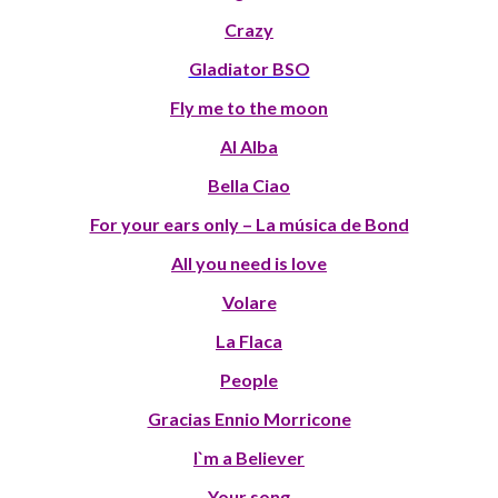
Crazy
Gladiator BSO
Fly me to the moon
Al Alba
Bella Ciao
For your ears only – La música de Bond
All you need is love
Volare
La Flaca
People
Gracias Ennio Morricone
I`m a Believer
Your song