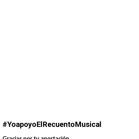
#YoapoyoElRecuentoMusical
Gracias por tu aportación