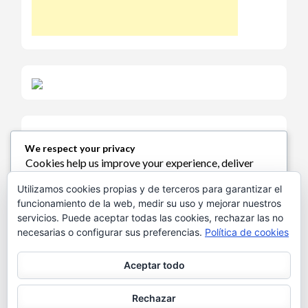
We respect your privacy
Cookies help us improve your experience, deliver
Política de Cookies
personalized content, and analyze traffic. You can
Utilizamos cookies propias y de terceros para garantizar el
choose which cookies to allow by clicking
funcionamiento de la web, medir su uso y mejorar nuestros
Customize
. Click
Accept All
to consent or
Reject
servicios. Puede aceptar todas las cookies, rechazar las no
All
to decline non-essential cookies.
necesarias o configurar sus preferencias.
Política de cookies
Política de Privacidad
Customize
Aceptar todo
Reject All
Aviso Legal
Rechazar
Accept All