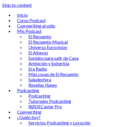
Skip to content
Inicio
Curso Podcast
Copywriting al oído
Mis Podcast
El Recuento
El Recuento Musical
Universo Eurovision
El Altavoz
Sonidos para salir de Casa
Ambición y Soberbia
Era Radio
Más cosas de El Recuento
Saludesfera
Reseñas Itunes
Podcasting
Podcasting
Tutoriales Podcasting
RØDECaster Pro
Copywriting
¿Quién Soy?
Servicios Podcasting y Locución