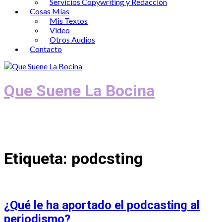
Servicios Copywriting y Redacción
Cosas Mías
Mis Textos
Video
Otros Audios
Contacto
Que Suene La Bocina
Podcast, Redacción y Copywriting by El
Recuento
Etiqueta:
podcsting
¿Qué le ha aportado el podcasting al
periodismo?