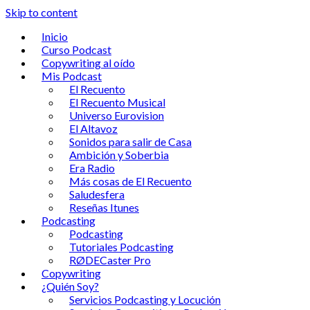
Skip to content
Inicio
Curso Podcast
Copywriting al oído
Mis Podcast
El Recuento
El Recuento Musical
Universo Eurovision
El Altavoz
Sonidos para salir de Casa
Ambición y Soberbia
Era Radio
Más cosas de El Recuento
Saludesfera
Reseñas Itunes
Podcasting
Podcasting
Tutoriales Podcasting
RØDECaster Pro
Copywriting
¿Quién Soy?
Servicios Podcasting y Locución