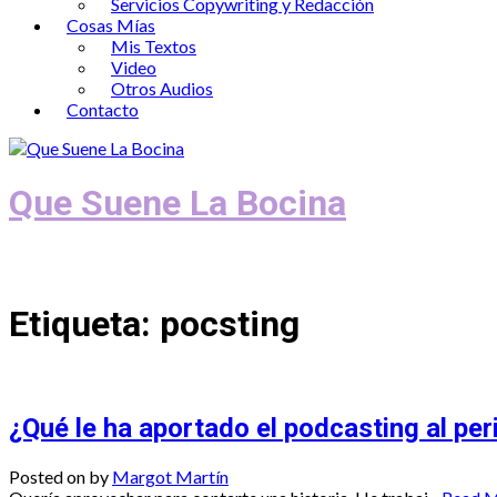
Servicios Copywriting y Redacción
Cosas Mías
Mis Textos
Video
Otros Audios
Contacto
Que Suene La Bocina
Podcast, Redacción y Copywriting by El
Etiqueta:
pocsting
¿Qué le ha aportado el podcasting al pe
Posted on
by
Margot Martín