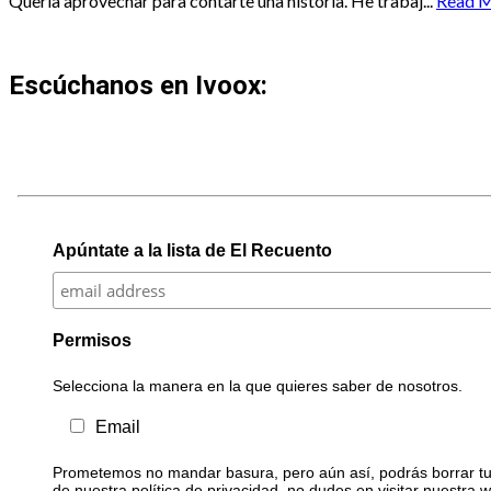
Quería aprovechar para contarte una historia. He trabaj...
Read 
Escúchanos en Ivoox:
Apúntate a la lista de El Recuento
Permisos
Selecciona la manera en la que quieres saber de nosotros.
Email
Prometemos no mandar basura, pero aún así, podrás borrar tu 
de nuestra política de privacidad, no dudes en visitar nuestra 