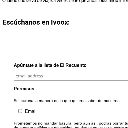
Cuando uno se va de viaje, a veces tiene que andar buscando infor
Escúchanos en Ivoox:
Apúntate a la lista de El Recuento
Permisos
Selecciona la manera en la que quieres saber de nosotros.
Email
Prometemos no mandar basura, pero aún así, podrás borrar tu 
de nuestra política de privacidad, no dudes en visitar nuestra 