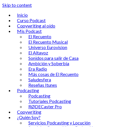
Skip to content
Inicio
Curso Podcast
Copywriting al oído
Mis Podcast
El Recuento
El Recuento Musical
Universo Eurovision
El Altavoz
Sonidos para salir de Casa
Ambición y Soberbia
Era Radio
Más cosas de El Recuento
Saludesfera
Reseñas Itunes
Podcasting
Podcasting
Tutoriales Podcasting
RØDECaster Pro
Copywriting
¿Quién Soy?
Servicios Podcasting y Locución