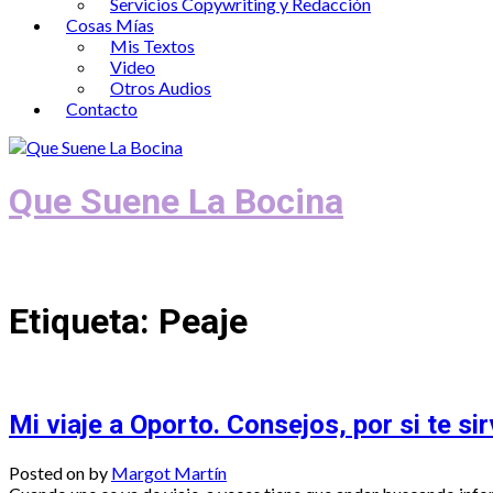
Servicios Copywriting y Redacción
Cosas Mías
Mis Textos
Video
Otros Audios
Contacto
Que Suene La Bocina
Podcast, Redacción y Copywriting by El
Etiqueta:
Peaje
Mi viaje a Oporto. Consejos, por si te sir
Posted on
by
Margot Martín