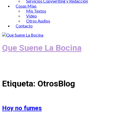
Servicios Copywriting y Redacción
Cosas Mías
Mis Textos
Video
Otros Audios
Contacto
Que Suene La Bocina
Podcast, Redacción y Copywriting by El
Recuento
Etiqueta:
OtrosBlog
Hoy no fumes