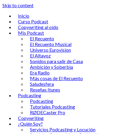
Skip to content
Inicio
Curso Podcast
Copywriting al oído
Mis Podcast
El Recuento
El Recuento Musical
Universo Eurovision
El Altavoz
Sonidos para salir de Casa
Ambición y Soberbia
Era Radio
Más cosas de El Recuento
Saludesfera
Reseñas Itunes
Podcasting
Podcasting
Tutoriales Podcasting
RØDECaster Pro
Copywriting
¿Quién Soy?
Servicios Podcasting y Locución