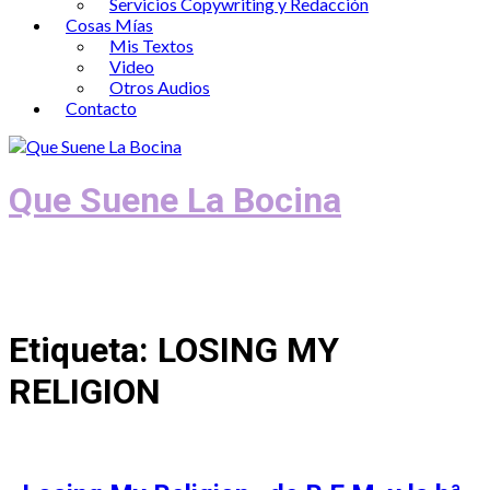
Servicios Copywriting y Redacción
Cosas Mías
Mis Textos
Video
Otros Audios
Contacto
Que Suene La Bocina
Podcast, Redacción y Copywriting by El
Recuento
Etiqueta:
LOSING MY
RELIGION