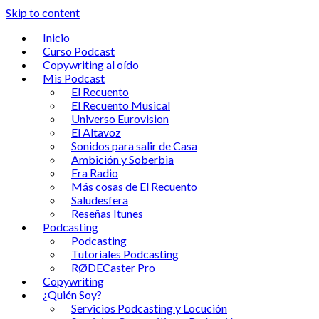
Skip to content
Inicio
Curso Podcast
Copywriting al oído
Mis Podcast
El Recuento
El Recuento Musical
Universo Eurovision
El Altavoz
Sonidos para salir de Casa
Ambición y Soberbia
Era Radio
Más cosas de El Recuento
Saludesfera
Reseñas Itunes
Podcasting
Podcasting
Tutoriales Podcasting
RØDECaster Pro
Copywriting
¿Quién Soy?
Servicios Podcasting y Locución