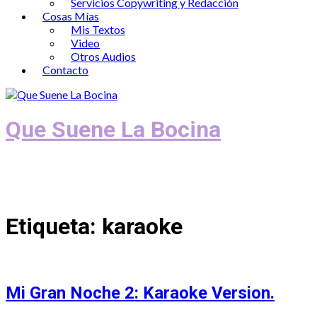
Servicios Copywriting y Redacción
Cosas Mías
Mis Textos
Video
Otros Audios
Contacto
Que Suene La Bocina
Podcast, Redacción y Copywriting by El
Recuento
Etiqueta:
karaoke
Mi Gran Noche 2: Karaoke Version.