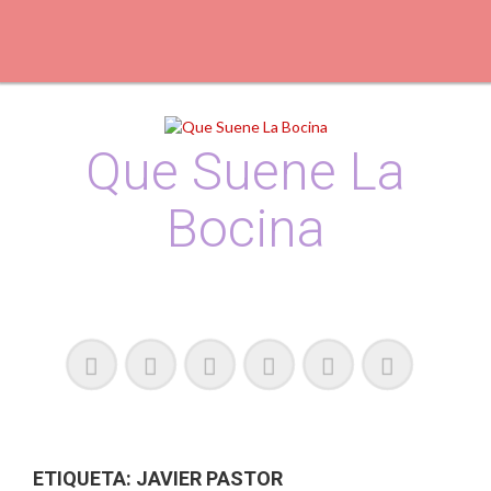
Skip
to
content
Que Suene La
Bocina
Podcast, Redacción y Copywriting by El Recuento
ETIQUETA:
JAVIER PASTOR