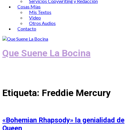
Servicios Copywriting y Redacción
Cosas Mías
Mis Textos
Video
Otros Audios
Contacto
Que Suene La Bocina
Podcast, Redacción y Copywriting by El
Recuento
Etiqueta:
Freddie Mercury
«Bohemian Rhapsody» la genialidad de
Queen