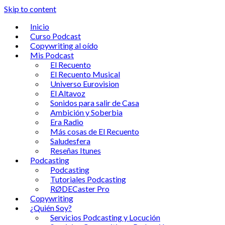
Skip to content
Inicio
Curso Podcast
Copywriting al oído
Mis Podcast
El Recuento
El Recuento Musical
Universo Eurovision
El Altavoz
Sonidos para salir de Casa
Ambición y Soberbia
Era Radio
Más cosas de El Recuento
Saludesfera
Reseñas Itunes
Podcasting
Podcasting
Tutoriales Podcasting
RØDECaster Pro
Copywriting
¿Quién Soy?
Servicios Podcasting y Locución