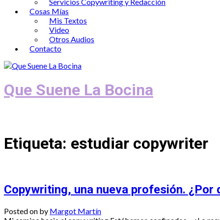
Servicios Copywriting y Redacción
Cosas Mías
Mis Textos
Video
Otros Audios
Contacto
Que Suene La Bocina
Podcast, Redacción y Copywriting by El
Etiqueta:
estudiar copywriter
Copywriting, una nueva profesión. ¿Por
Posted on
by
Margot Martín