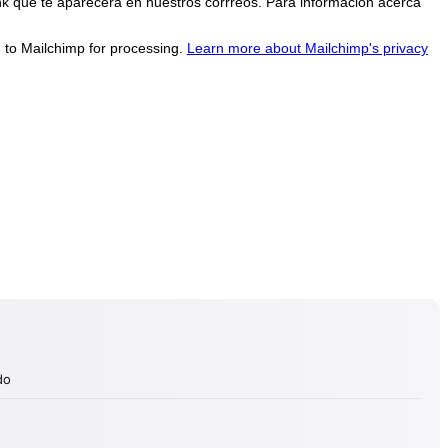
nk que te aparecerá en nuestros corrreos. Para información acerca
d to Mailchimp for processing.
Learn more about Mailchimp's privacy