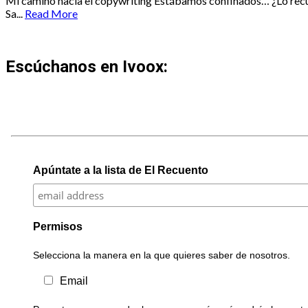
Mi camino hacia el copywriting Estábamos confinados… ¿Lo recuer
Sa...
Read More
Escúchanos en Ivoox:
Apúntate a la lista de El Recuento
Permisos
Selecciona la manera en la que quieres saber de nosotros.
Email