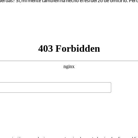
das? Sí, mi mente también ha hecho el esfuerzo de omitirlo. Pero,