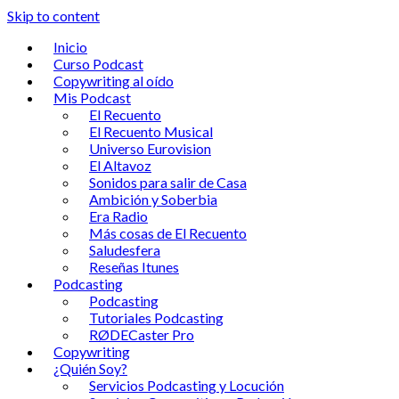
Skip to content
Inicio
Curso Podcast
Copywriting al oído
Mis Podcast
El Recuento
El Recuento Musical
Universo Eurovision
El Altavoz
Sonidos para salir de Casa
Ambición y Soberbia
Era Radio
Más cosas de El Recuento
Saludesfera
Reseñas Itunes
Podcasting
Podcasting
Tutoriales Podcasting
RØDECaster Pro
Copywriting
¿Quién Soy?
Servicios Podcasting y Locución