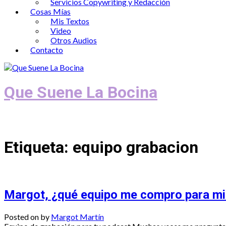
Servicios Copywriting y Redacción
Cosas Mías
Mis Textos
Video
Otros Audios
Contacto
Que Suene La Bocina
Podcast, Redacción y Copywriting by El
Etiqueta:
equipo grabacion
Margot, ¿qué equipo me compro para mi
Posted on
by
Margot Martín