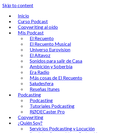
Skip to content
Inicio
Curso Podcast
Copywriting al oído
Mis Podcast
El Recuento
El Recuento Musical
Universo Eurovision
El Altavoz
Sonidos para salir de Casa
Ambición y Soberbia
Era Radio
Más cosas de El Recuento
Saludesfera
Reseñas Itunes
Podcasting
Podcasting
Tutoriales Podcasting
RØDECaster Pro
Copywriting
¿Quién Soy?
Servicios Podcasting y Locución