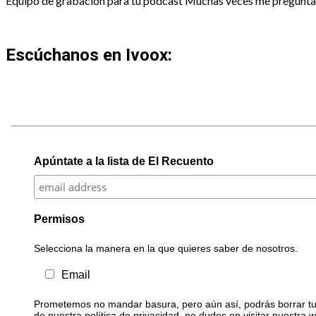
Equipo de grabación para tu podcast Muchas veces me preguntan
Escúchanos en Ivoox:
Apúntate a la lista de El Recuento
Permisos
Selecciona la manera en la que quieres saber de nosotros.
Email
Prometemos no mandar basura, pero aún así, podrás borrar tu 
de nuestra política de privacidad, no dudes en visitar nuestra 