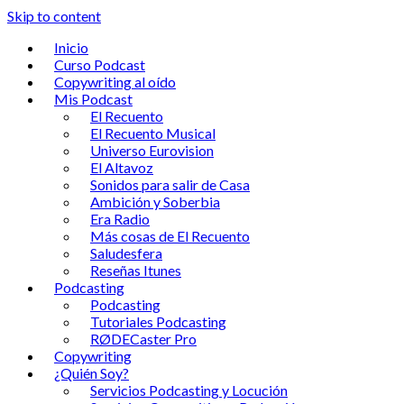
Skip to content
Inicio
Curso Podcast
Copywriting al oído
Mis Podcast
El Recuento
El Recuento Musical
Universo Eurovision
El Altavoz
Sonidos para salir de Casa
Ambición y Soberbia
Era Radio
Más cosas de El Recuento
Saludesfera
Reseñas Itunes
Podcasting
Podcasting
Tutoriales Podcasting
RØDECaster Pro
Copywriting
¿Quién Soy?
Servicios Podcasting y Locución