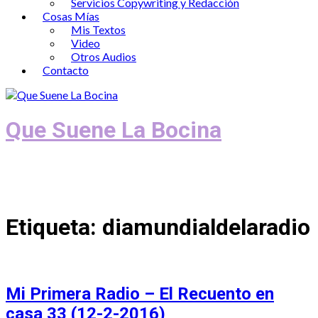
Servicios Copywriting y Redacción
Cosas Mías
Mis Textos
Video
Otros Audios
Contacto
Que Suene La Bocina
Podcast, Redacción y Copywriting by El
Recuento
Etiqueta:
diamundialdelaradio
Mi Primera Radio – El Recuento en
casa 33 (12-2-2016)