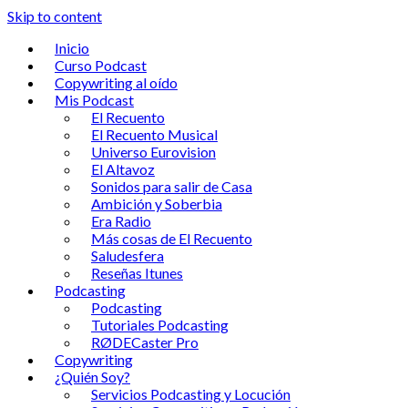
Skip to content
Inicio
Curso Podcast
Copywriting al oído
Mis Podcast
El Recuento
El Recuento Musical
Universo Eurovision
El Altavoz
Sonidos para salir de Casa
Ambición y Soberbia
Era Radio
Más cosas de El Recuento
Saludesfera
Reseñas Itunes
Podcasting
Podcasting
Tutoriales Podcasting
RØDECaster Pro
Copywriting
¿Quién Soy?
Servicios Podcasting y Locución