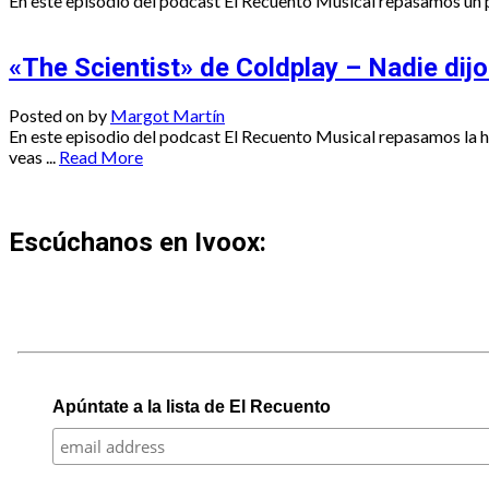
En este episodio del podcast El Recuento Musical repasamos un p
«The Scientist» de Coldplay – Nadie dijo 
Posted on
by
Margot Martín
En este episodio del podcast El Recuento Musical repasamos la his
veas ...
Read More
Escúchanos en Ivoox:
Apúntate a la lista de El Recuento