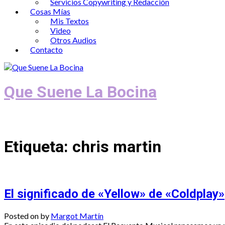
Servicios Copywriting y Redacción
Cosas Mías
Mis Textos
Video
Otros Audios
Contacto
Que Suene La Bocina
Podcast, Redacción y Copywriting by El
Etiqueta:
chris martin
El significado de «Yellow» de «Coldplay»
Posted on
by
Margot Martín