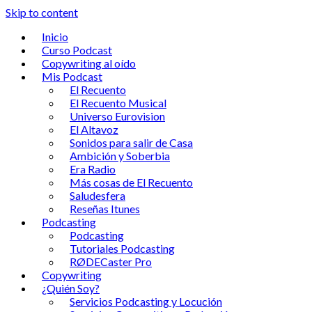
Skip to content
Inicio
Curso Podcast
Copywriting al oído
Mis Podcast
El Recuento
El Recuento Musical
Universo Eurovision
El Altavoz
Sonidos para salir de Casa
Ambición y Soberbia
Era Radio
Más cosas de El Recuento
Saludesfera
Reseñas Itunes
Podcasting
Podcasting
Tutoriales Podcasting
RØDECaster Pro
Copywriting
¿Quién Soy?
Servicios Podcasting y Locución