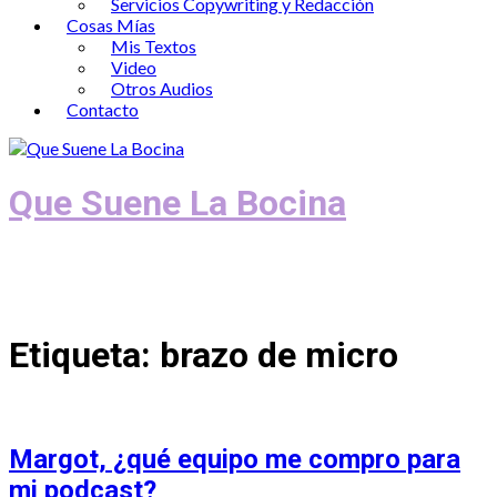
Servicios Copywriting y Redacción
Cosas Mías
Mis Textos
Video
Otros Audios
Contacto
Que Suene La Bocina
Podcast, Redacción y Copywriting by El
Recuento
Etiqueta:
brazo de micro
Margot, ¿qué equipo me compro para
mi podcast?