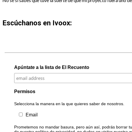
No sé si sabes que tuve la suerte de que mi proyecto fuera uno de 
Escúchanos en Ivoox:
Apúntate a la lista de El Recuento
Permisos
Selecciona la manera en la que quieres saber de nosotros.
Email
Prometemos no mandar basura, pero aún así, podrás borrar tu 
de nuestra política de privacidad, no dudes en visitar nuestra 