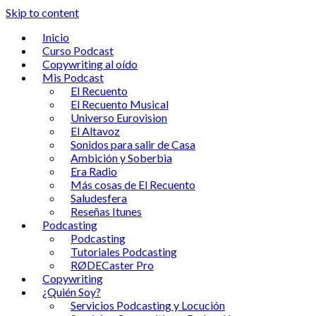
Skip to content
Inicio
Curso Podcast
Copywriting al oído
Mis Podcast
El Recuento
El Recuento Musical
Universo Eurovision
El Altavoz
Sonidos para salir de Casa
Ambición y Soberbia
Era Radio
Más cosas de El Recuento
Saludesfera
Reseñas Itunes
Podcasting
Podcasting
Tutoriales Podcasting
RØDECaster Pro
Copywriting
¿Quién Soy?
Servicios Podcasting y Locución