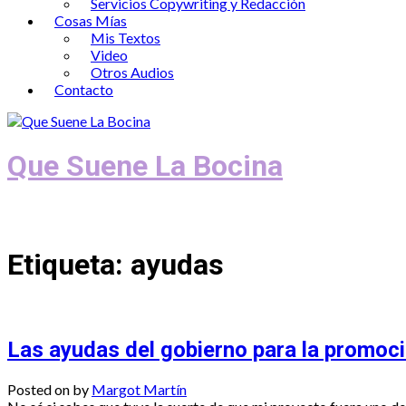
Servicios Copywriting y Redacción
Cosas Mías
Mis Textos
Video
Otros Audios
Contacto
Que Suene La Bocina
Podcast, Redacción y Copywriting by El
Etiqueta:
ayudas
Las ayudas del gobierno para la promoc
Posted on
by
Margot Martín