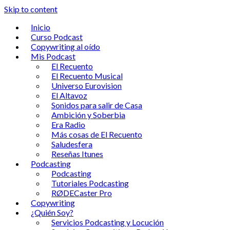
Skip to content
Inicio
Curso Podcast
Copywriting al oído
Mis Podcast
El Recuento
El Recuento Musical
Universo Eurovision
El Altavoz
Sonidos para salir de Casa
Ambición y Soberbia
Era Radio
Más cosas de El Recuento
Saludesfera
Reseñas Itunes
Podcasting
Podcasting
Tutoriales Podcasting
RØDECaster Pro
Copywriting
¿Quién Soy?
Servicios Podcasting y Locución