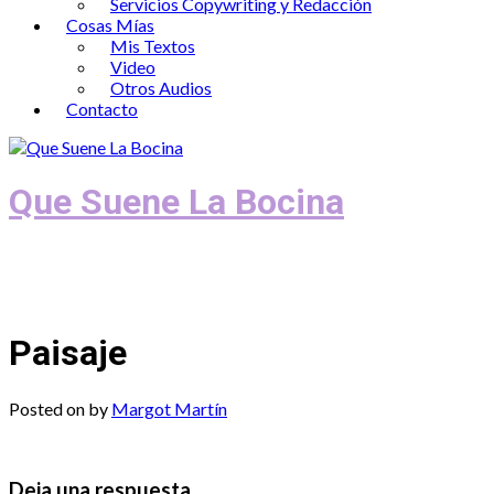
Servicios Copywriting y Redacción
Cosas Mías
Mis Textos
Video
Otros Audios
Contacto
Que Suene La Bocina
Podcast, Redacción y Copywriting by El
Recuento
Paisaje
Posted on
by
Margot Martín
Deja una respuesta