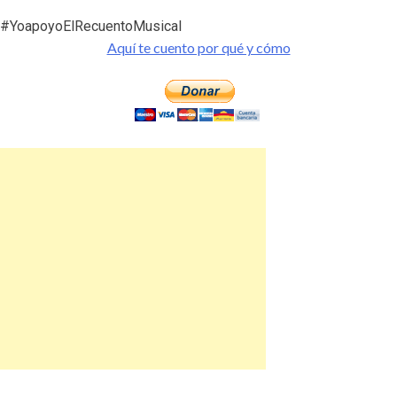
#YoapoyoElRecuentoMusical
Aquí te cuento por qué y cómo