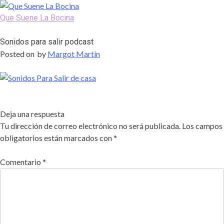
Skip
to
Que Suene La Bocina
content
Podcast, Redacción y Copywriting by El Recuento
Sonidos para salir podcast
Posted on
by
Margot Martín
Deja una respuesta
Tu dirección de correo electrónico no será publicada.
Los campos
obligatorios están marcados con
*
Comentario
*