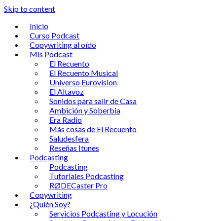
Skip to content
Inicio
Curso Podcast
Copywriting al oído
Mis Podcast
El Recuento
El Recuento Musical
Universo Eurovision
El Altavoz
Sonidos para salir de Casa
Ambición y Soberbia
Era Radio
Más cosas de El Recuento
Saludesfera
Reseñas Itunes
Podcasting
Podcasting
Tutoriales Podcasting
RØDECaster Pro
Copywriting
¿Quién Soy?
Servicios Podcasting y Locución