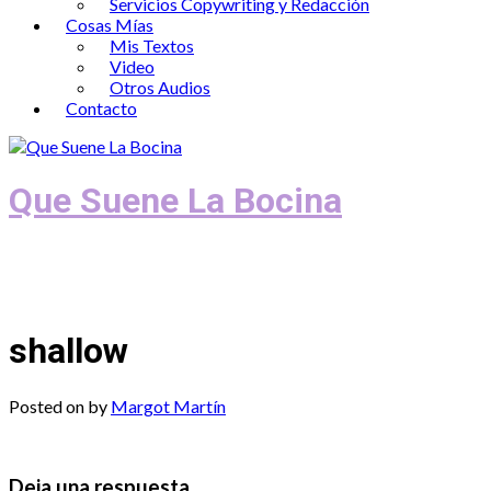
Servicios Copywriting y Redacción
Cosas Mías
Mis Textos
Video
Otros Audios
Contacto
Que Suene La Bocina
Podcast, Redacción y Copywriting by El
Recuento
shallow
Posted on
by
Margot Martín
Deja una respuesta