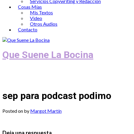
Servicios Copywriting y Redacción
Cosas Mías
Mis Textos
Video
Otros Audios
Contacto
Que Suene La Bocina
Podcast, Redacción y Copywriting by El
Recuento
sep para podcast podimo
Posted on
by
Margot Martín
Deja una respuesta