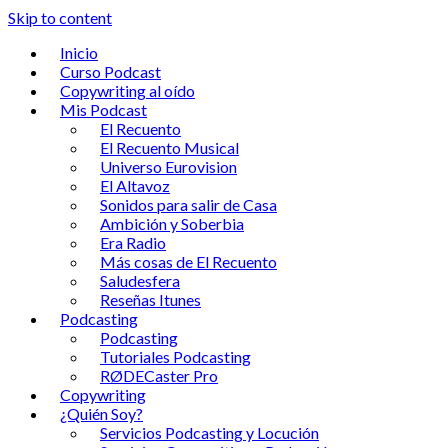
Skip to content
Inicio
Curso Podcast
Copywriting al oído
Mis Podcast
El Recuento
El Recuento Musical
Universo Eurovision
El Altavoz
Sonidos para salir de Casa
Ambición y Soberbia
Era Radio
Más cosas de El Recuento
Saludesfera
Reseñas Itunes
Podcasting
Podcasting
Tutoriales Podcasting
RØDECaster Pro
Copywriting
¿Quién Soy?
Servicios Podcasting y Locución