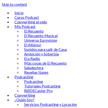
Skip to content
Inicio
Curso Podcast
Copywriting al oído
Mis Podcast
El Recuento
El Recuento Musical
Universo Eurovision
El Altavoz
Sonidos para salir de Casa
Ambición y Soberbia
Era Radio
Más cosas de El Recuento
Saludesfera
Reseñas Itunes
Podcasting
Podcasting
Tutoriales Podcasting
RØDECaster Pro
Copywriting
¿Quién Soy?
Servicios Podcasting y Locución