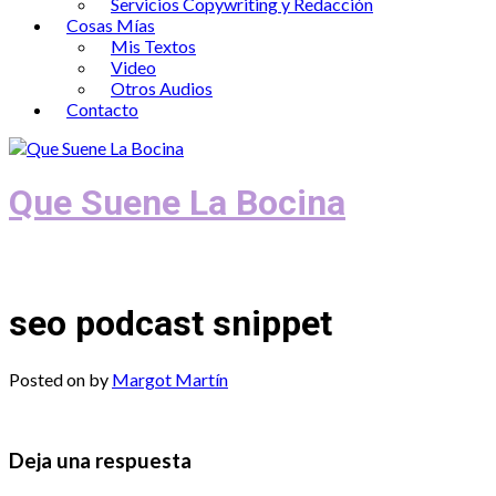
Servicios Copywriting y Redacción
Cosas Mías
Mis Textos
Video
Otros Audios
Contacto
Que Suene La Bocina
Podcast, Redacción y Copywriting by El
seo podcast snippet
Posted on
by
Margot Martín
Deja una respuesta