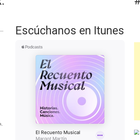
#
:
Escúchanos en Itunes
o,