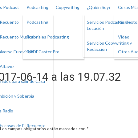
s Podcast
Podcasting
Copywriting
¿Quién Soy?
Cosas Mía
 Recuento
Podcasting
Servicios Podcasting y
Mis Texto
Locución
 Recuento Musical
Tutoriales Podcasting
Video
Servicios Copywriting y
ywriting by El Recuento
Redacción
iverso Eurovision
RØDECaster Pro
Otros Aud
 Altavoz
017-06-14 a las 19.07.32
nidos para salir de Casa
bición y Soberbia
a Radio
s cosas de El Recuento
Los campos obligatorios están marcados con
*