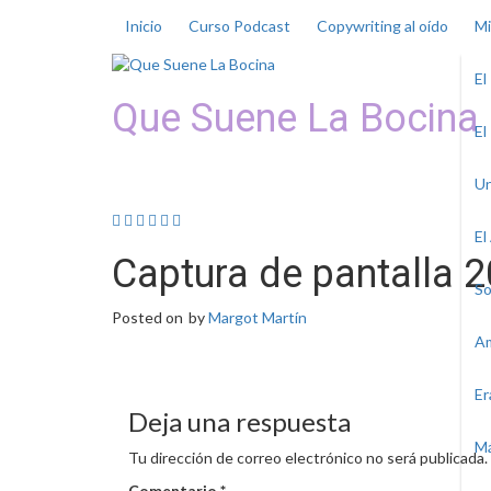
Skip
Inicio
Curso Podcast
Copywriting al oído
Mi
to
content
El
Que Suene La Bocina
El
Podcast, Redacción y Cop
Un
El
Captura de pantalla 2
So
Posted on
by
Margot Martín
Am
Er
Deja una respuesta
Má
Tu dirección de correo electrónico no será publicada.
Comentario
*