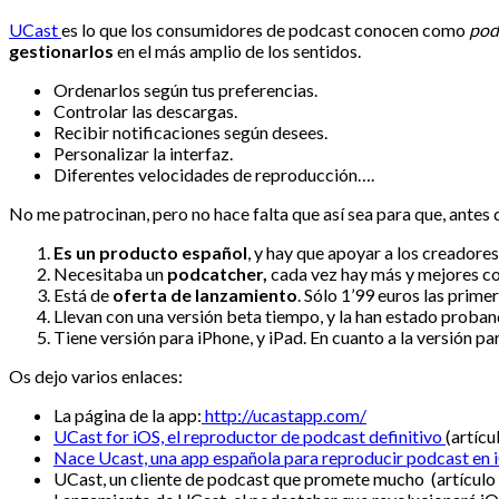
UCast
es lo que los consumidores de podcast conocen como
pod
gestionarlos
en el más amplio de los sentidos.
Ordenarlos según tus preferencias.
Controlar las descargas.
Recibir notificaciones según desees.
Personalizar la interfaz.
Diferentes velocidades de reproducción….
No me patrocinan, pero no hace falta que así sea para que, antes d
Es un producto español
, y hay que apoyar a los creadore
Necesitaba un
podcatcher,
cada vez hay más y mejores co
Está de
oferta de lanzamiento
. Sólo 1’99 euros las prim
Llevan con una versión beta tiempo, y la han estado proban
Tiene versión para iPhone, y iPad. En cuanto a la versión pa
Os dejo varios enlaces:
La página de la app:
http://ucastapp.com/
UCast for iOS, el reproductor de podcast definitivo
(artíc
Nace Ucast, una app española para reproducir podcast en 
UCast, un cliente de podcast que promete mucho (artículo