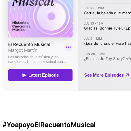
#YoapoyoElRecuentoMusical