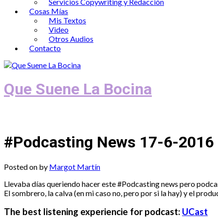
Servicios Copywriting y Redacción
Cosas Mías
Mis Textos
Video
Otros Audios
Contacto
Que Suene La Bocina
Podcast, Redacción y Copywriting by El
#Podcasting News 17-6-2016
Posted on
by
Margot Martín
Llevaba días queriendo hacer este #Podcasting news pero podcast 
El sombrero, la calva (en mi caso no, pero por si la hay) y el prod
The best listening experiencie for podcast:
UCast