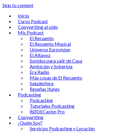
Skip to content
Inicio
Curso Podcast
Copywriting al oído
Mis Podcast
El Recuento
El Recuento Musical
Universo Eurovision
El Altavoz
Sonidos para salir de Casa
Ambición y Soberbia
Era Radio
Más cosas de El Recuento
Saludesfera
Reseñas Itunes
Podcasting
Podcasting
Tutoriales Podcasting
RØDECaster Pro
Copywriting
¿Quién Soy?
Servicios Podcasting y Locución