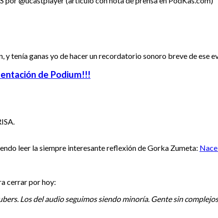
S por @ucastplayer (artículo con nota de prensa en PodKas.com)
, y tenía ganas yo de hacer un recordatorio sonoro breve de ese ev
esentación de Podium!!!
RISA.
miendo leer la siempre interesante reflexión de Gorka Zumeta:
Nace 
a cerrar por hoy:
ers. Los del audio seguimos siendo minoría. Gente sin complejos