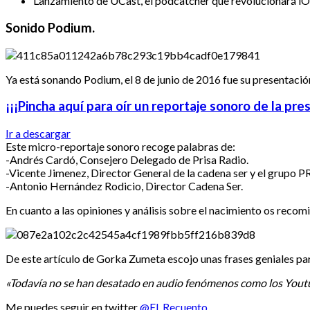
Lanzamiento de UCast, el podcatcher que revolucionará iO
Sonido Podium.
Ya está sonando Podium, el 8 de junio de 2016 fue su presentación
¡¡¡Pincha aquí para oír un reportaje sonoro de la pr
Ir a descargar
Este micro-reportaje sonoro recoge palabras de:
-Andrés Cardó, Consejero Delegado de Prisa Radio.
-Vicente Jimenez, Director General de la cadena ser y el grupo P
-Antonio Hernández Rodicio, Director Cadena Ser.
En cuanto a las opiniones y análisis sobre el nacimiento os reco
De este artículo de Gorka Zumeta escojo unas frases geniales par
«Todavía no se han desatado en audio fenómenos como los Youtub
Me puedes seguir en twitter
@El_Recuento