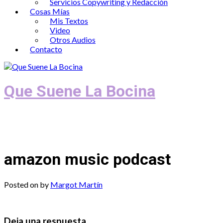
Servicios Copywriting y Redacción
Cosas Mías
Mis Textos
Video
Otros Audios
Contacto
Que Suene La Bocina
Podcast, Redacción y Copywriting by El
Recuento
amazon music podcast
Posted on
by
Margot Martín
Deja una respuesta