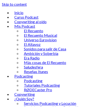
Skip to content
Inicio
Curso Podcast
Copywriting al oído
Mis Podcast
El Recuento
El Recuento Musical
Universo Eurovision
El Altavoz
Sonidos para salir de Casa
Ambición y Soberbia
Era Radio
Más cosas de El Recuento
Saludesfera
Reseñas Itunes
Podcasting
Podcasting
Tutoriales Podcasting
RØDECaster Pro
Copywriting
¿Quién Soy?
Servicios Podcasting y Locución