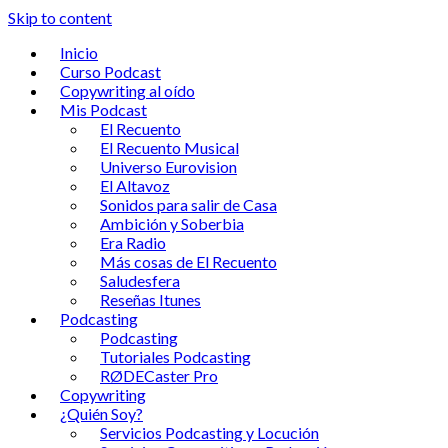
Skip to content
Inicio
Curso Podcast
Copywriting al oído
Mis Podcast
El Recuento
El Recuento Musical
Universo Eurovision
El Altavoz
Sonidos para salir de Casa
Ambición y Soberbia
Era Radio
Más cosas de El Recuento
Saludesfera
Reseñas Itunes
Podcasting
Podcasting
Tutoriales Podcasting
RØDECaster Pro
Copywriting
¿Quién Soy?
Servicios Podcasting y Locución