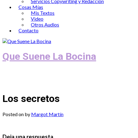
Servicios Copywriting y Redacción
Cosas Mías
Mis Textos
Video
Otros Audios
Contacto
Que Suene La Bocina
Podcast, Redacción y Copywriting by El
Recuento
Los secretos
Posted on
by
Margot Martín
Deja una respuesta