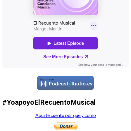
#YoapoyoElRecuentoMusical
Aquí te cuento por qué y cómo