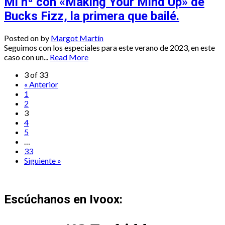
Mi hª con «Making Your Mind Up» de
Bucks Fizz, la primera que bailé.
Posted on
by
Margot Martín
Seguimos con los especiales para este verano de 2023, en este
caso con un...
Read More
3 of 33
« Anterior
1
2
3
4
5
…
33
Siguiente »
Escúchanos en Ivoox: