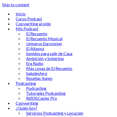
Skip to content
Inicio
Curso Podcast
Copywriting al oído
Mis Podcast
El Recuento
El Recuento Musical
Universo Eurovision
El Altavoz
Sonidos para salir de Casa
Ambición y Soberbia
Era Radio
Más cosas de El Recuento
Saludesfera
Reseñas Itunes
Podcasting
Podcasting
Tutoriales Podcasting
RØDECaster Pro
Copywriting
¿Quién Soy?
Servicios Podcasting y Locución