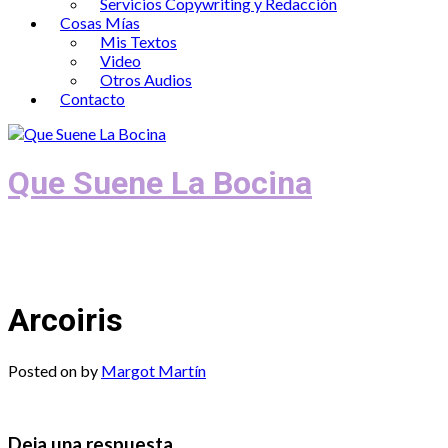
Servicios Copywriting y Redacción
Cosas Mías
Mis Textos
Video
Otros Audios
Contacto
Que Suene La Bocina
Podcast, Redacción y Copywriting by El
Recuento
Arcoiris
Posted on
by
Margot Martín
Deja una respuesta