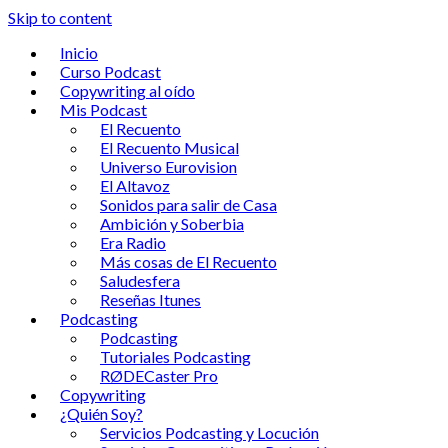
Skip to content
Inicio
Curso Podcast
Copywriting al oído
Mis Podcast
El Recuento
El Recuento Musical
Universo Eurovision
El Altavoz
Sonidos para salir de Casa
Ambición y Soberbia
Era Radio
Más cosas de El Recuento
Saludesfera
Reseñas Itunes
Podcasting
Podcasting
Tutoriales Podcasting
RØDECaster Pro
Copywriting
¿Quién Soy?
Servicios Podcasting y Locución