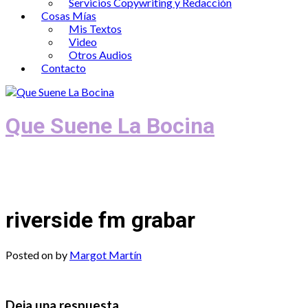
Servicios Copywriting y Redacción
Cosas Mías
Mis Textos
Video
Otros Audios
Contacto
Que Suene La Bocina
Podcast, Redacción y Copywriting by El
Recuento
riverside fm grabar
Posted on
by
Margot Martín
Deja una respuesta